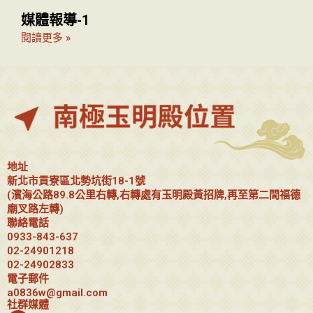
媒體報導-1
閱讀更多 »
地址
新北市貢寮區北勢坑街18-1號
(濱海公路89.8公里右轉,右轉處有玉明殿黃招牌,再至第二間福德
廟叉路左轉)
聯絡電話
0933-843-637
02-24901218
02-24902833
電子郵件
a0836w@gmail.com
社群媒體