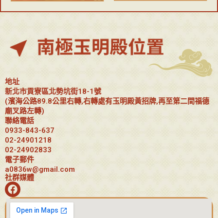
地址
新北市貢寮區北勢坑街18-1號
(濱海公路89.8公里右轉,右轉處有玉明殿黃招牌,再至第二間福德
廟叉路左轉)
聯絡電話
0933-843-637
02-24901218
02-24902833
電子郵件
a0836w@gmail.com
社群媒體