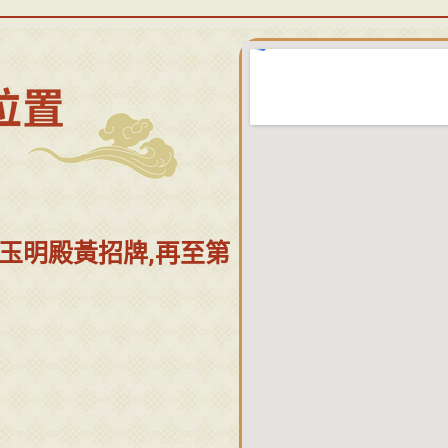
有玉明殿黃招牌,再至第